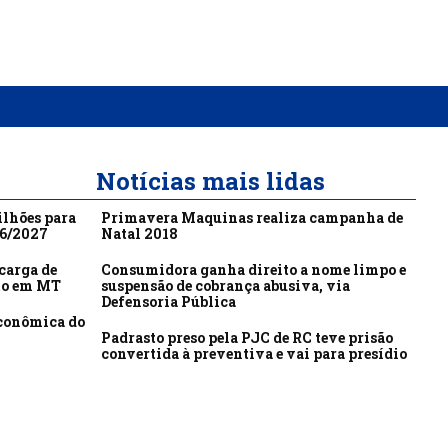
Notícias mais lidas
ilhões para
Primavera Maquinas realiza campanha de
26/2027
Natal 2018
carga de
Consumidora ganha direito a nome limpo e
to em MT
suspensão de cobrança abusiva, via
Defensoria Pública
econômica do
Padrasto preso pela PJC de RC teve prisão
convertida à preventiva e vai para presídio