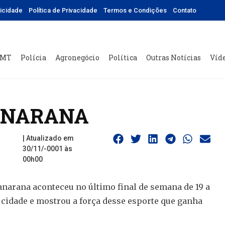
licidade
Política de Privacidade
Termos e Condições
Contato
 MT
Polícia
Agronegócio
Política
Outras Notícias
Víd
CANARANA
| Atualizado em
30/11/-0001 às
00h00
narana aconteceu no último final de semana de 19 a
idade e mostrou a força desse esporte que ganha