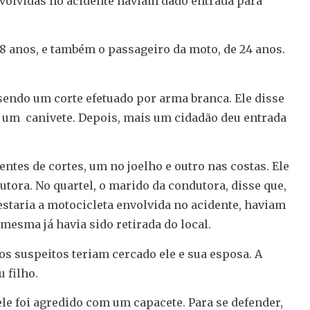
volvidas no acidente haviam dado entrada para
18 anos, e também o passageiro da moto, de 24 anos.
endo um corte efetuado por arma branca. Ele disse
 um canivete. Depois, mais um cidadão deu entrada
ntes de cortes, um no joelho e outro nas costas. Ele
tora. No quartel, o marido da condutora, disse que,
estaria a motocicleta envolvida no acidente, haviam
mesma já havia sido retirada do local.
s suspeitos teriam cercado ele e sua esposa. A
u filho.
le foi agredido com um capacete. Para se defender,