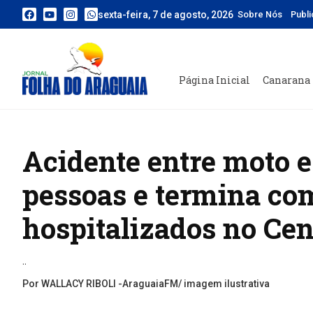
sexta-feira, 7 de agosto, 2026
Sobre Nós
Publ
Página Inicial
Canarana
Acidente entre moto e
pessoas e termina co
hospitalizados no Ce
..
Por WALLACY RIBOLI -AraguaiaFM/ imagem ilustrativa