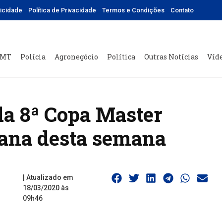
licidade
Política de Privacidade
Termos e Condições
Contato
 MT
Polícia
Agronegócio
Política
Outras Notícias
Víd
a 8ª Copa Master
rana desta semana
| Atualizado em
18/03/2020 às
09h46