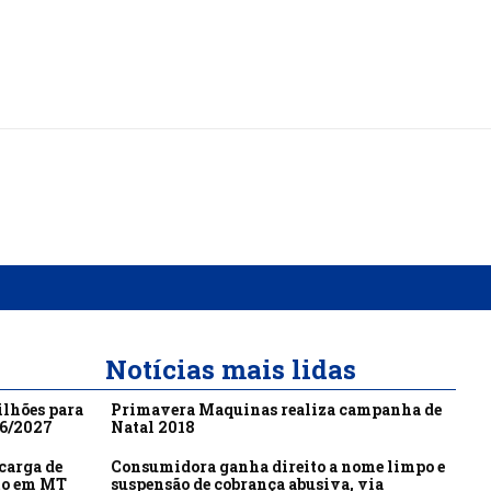
Notícias mais lidas
ilhões para
Primavera Maquinas realiza campanha de
26/2027
Natal 2018
carga de
Consumidora ganha direito a nome limpo e
to em MT
suspensão de cobrança abusiva, via