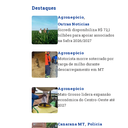
Destaques
,
Agronegócio
Outras Notícias
Sicredi disponibiliza R$ 72,1
bilhões para apoiar associados
na Safra 2026/2027
Agronegócio
Motorista morre soterrado por
carga de milho durante
descarregamento em MT
Agronegócio
Mato Grosso lidera expansão
econômica do Centro-Oeste até
2027
,
Canarana MT
Polícia