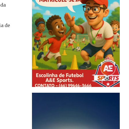
 da
ia de