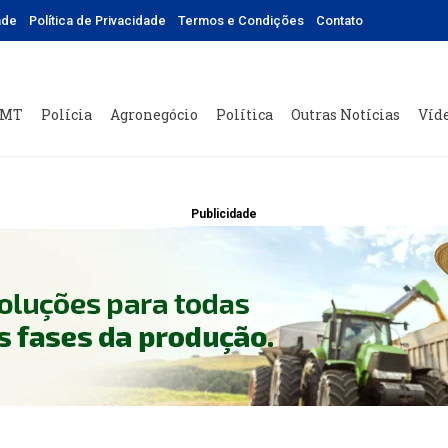
ade
Política de Privacidade
Termos e Condições
Contato
 MT
Polícia
Agronegócio
Política
Outras Notícias
Víd
Publicidade