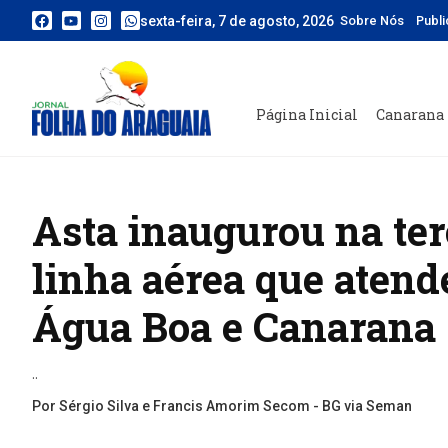
sexta-feira, 7 de agosto, 2026
Sobre Nós
Publ
Página Inicial
Canarana
Asta inaugurou na terç
linha aérea que atend
Água Boa e Canarana
..
Por Sérgio Silva e Francis Amorim Secom - BG via Seman