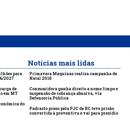
Notícias mais lidas
ilhões para
Primavera Maquinas realiza campanha de
26/2027
Natal 2018
carga de
Consumidora ganha direito a nome limpo e
to em MT
suspensão de cobrança abusiva, via
Defensoria Pública
econômica do
Padrasto preso pela PJC de RC teve prisão
convertida à preventiva e vai para presídio