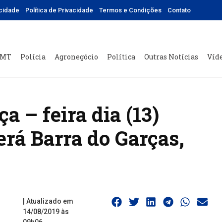
icidade
Política de Privacidade
Termos e Condições
Contato
 MT
Polícia
Agronegócio
Política
Outras Notícias
Víd
a – feira dia (13)
erá Barra do Garças,
| Atualizado em
14/08/2019 às