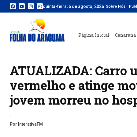
quinta-feira, 6 de agosto, 2026
Sobre Nós
Pub
Página Inicial
Canarana
ATUALIZADA: Carro ul
vermelho e atinge mo
jovem morreu no hosp
..
Por InterativaFM