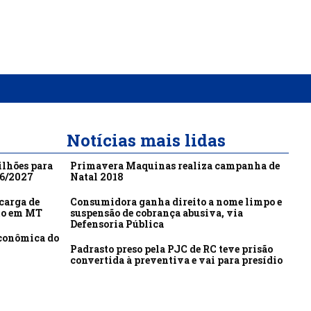
Notícias mais lidas
ilhões para
Primavera Maquinas realiza campanha de
26/2027
Natal 2018
carga de
Consumidora ganha direito a nome limpo e
to em MT
suspensão de cobrança abusiva, via
Defensoria Pública
econômica do
Padrasto preso pela PJC de RC teve prisão
convertida à preventiva e vai para presídio