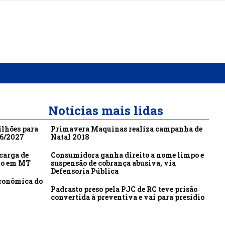
Notícias mais lidas
ilhões para
Primavera Maquinas realiza campanha de
26/2027
Natal 2018
carga de
Consumidora ganha direito a nome limpo e
to em MT
suspensão de cobrança abusiva, via
Defensoria Pública
econômica do
Padrasto preso pela PJC de RC teve prisão
convertida à preventiva e vai para presídio