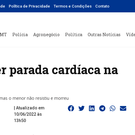
ade
Política de Privacidade
Termos e Condições
Contato
 MT
Polícia
Agronegócio
Política
Outras Notícias
Víd
r parada cardíaca na
 mas o menor não resistiu e morreu
| Atualizado em
10/06/2022 às
13h50