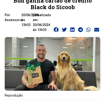
Bud ganha cartão de crédito
Black do Sicoob
Por
20/06/2024
| Atualizado
Assessoria
às
em
13h33
20/06/2024
às 13h33
Reprodução