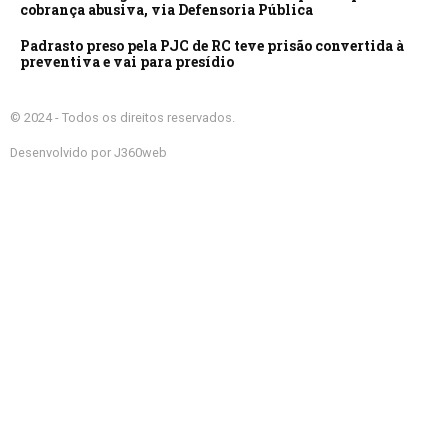
cobrança abusiva, via Defensoria Pública
Padrasto preso pela PJC de RC teve prisão convertida à
preventiva e vai para presídio
© 2024 - Todos os direitos reservados.
Desenvolvido por J360web