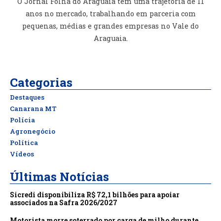
O Jornal Folha do Araguaia tem uma trajetória de 11
anos no mercado, trabalhando em parceria com
pequenas, médias e grandes empresas no Vale do
Araguaia.
Categorias
Destaques
Canarana MT
Polícia
Agronegócio
Política
Vídeos
Últimas Notícias
Sicredi disponibiliza R$ 72,1 bilhões para apoiar
associados na Safra 2026/2027
Motorista morre soterrado por carga de milho durante