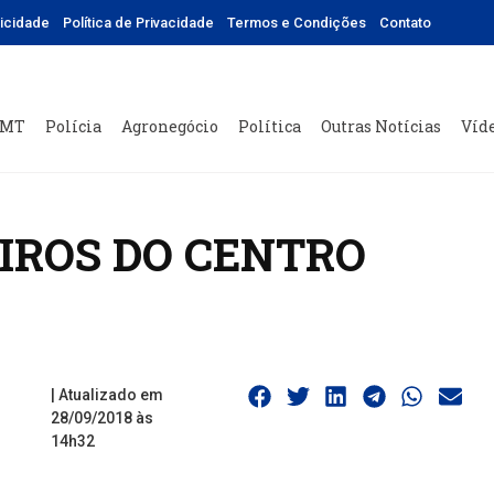
licidade
Política de Privacidade
Termos e Condições
Contato
 MT
Polícia
Agronegócio
Política
Outras Notícias
Víd
EIROS DO CENTRO
| Atualizado em
28/09/2018 às
14h32