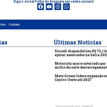
Siga o Jornal Folha do Araguaia nas redes sociais!
ções
Contato
ias
Últimas Notícias
Sicredi disponibiliza R$ 72,1 b
apoiar associados na Safra 20
Motorista morre soterrado por 
milho durante descarregamen
Mato Grosso lidera expansão 
Centro-Oeste até 2027
Desenvolvido por J360web