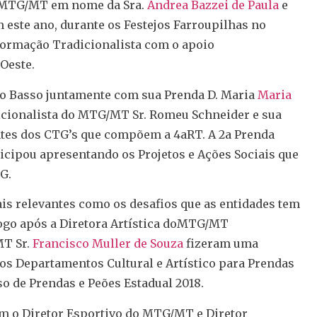
do MTG/MT em nome da Sra.
Andrea Bazzei de Paula
e
 este ano, durante os Festejos Farroupilhas no
 Formação Tradicionalista com o apoio
Oeste.
to Basso juntamente com sua Prenda D. Maria
Maria
dicionalista do MTG/MT Sr. Romeu Schneider e sua
ntes dos CTG’s que compõem a 4aRT. A 2a Prenda
icipou apresentando os Projetos e Ações Sociais que
G.
is relevantes como os desafios que as entidades tem
Logo após a Diretora Artística doMTG/MT
MT Sr.
Francisco Muller de Souza
fizeram uma
os Departamentos Cultural e Artístico para Prendas
o de Prendas e Peões Estadual 2018.
m o Diretor Esportivo do MTG/MT e Diretor