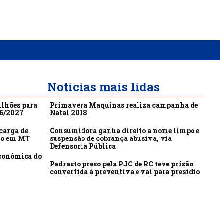
Notícias mais lidas
ilhões para
Primavera Maquinas realiza campanha de
26/2027
Natal 2018
carga de
Consumidora ganha direito a nome limpo e
to em MT
suspensão de cobrança abusiva, via
Defensoria Pública
econômica do
Padrasto preso pela PJC de RC teve prisão
convertida à preventiva e vai para presídio