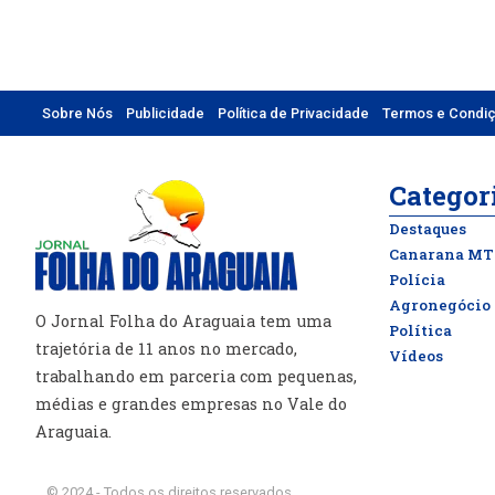
Sobre Nós
Publicidade
Política de Privacidade
Termos e Condi
Categor
Destaques
Canarana MT
Polícia
Agronegócio
O Jornal Folha do Araguaia tem uma
Política
trajetória de 11 anos no mercado,
Vídeos
trabalhando em parceria com pequenas,
médias e grandes empresas no Vale do
Araguaia.
© 2024 - Todos os direitos reservados.