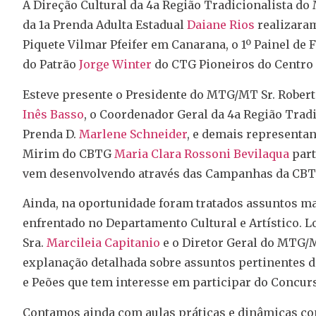
A Direção Cultural da 4a Região Tradicionalista 
da 1a Prenda Adulta Estadual
Daiane Rios
realizaram
Piquete Vilmar Pfeifer em Canarana, o 1º Painel de
do Patrão
Jorge Winter
do CTG Pioneiros do Centro 
Esteve presente o Presidente do MTG/MT Sr. Rober
Inês Basso
, o Coordenador Geral da 4a Região Tra
Prenda D.
Marlene Schneider
, e demais representa
Mirim do CBTG
Maria Clara Rossoni Bevilaqua
part
vem desenvolvendo através das Campanhas da CBT
Ainda, na oportunidade foram tratados assuntos ma
enfrentado no Departamento Cultural e Artístico. 
Sra.
Marcileia Capitanio
e o Diretor Geral do MTG/
explanação detalhada sobre assuntos pertinentes d
e Peões que tem interesse em participar do Concurs
Contamos ainda com aulas práticas e dinâmicas co