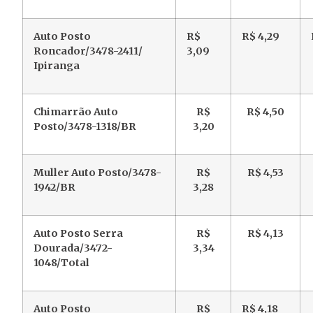
Auto Posto
R$
R$ 4,29
Roncador/3478-2411/
3,09
Ipiranga
Chimarrão Auto
R$
R$ 4,50
Posto/3478-1318/BR
3,20
Muller Auto Posto/3478-
R$
R$ 4,53
1942/BR
3,28
Auto Posto Serra
R$
R$ 4,13
Dourada/3472-
3,34
1048/Total
Auto Posto
R$
R$ 4,18