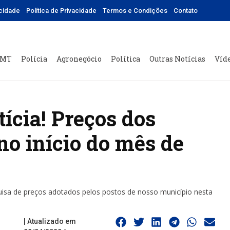
icidade
Política de Privacidade
Termos e Condições
Contato
 MT
Polícia
Agronegócio
Política
Outras Notícias
Víd
ícia! Preços dos
no início do mês de
uisa de preços adotados pelos postos de nosso município nesta
| Atualizado em