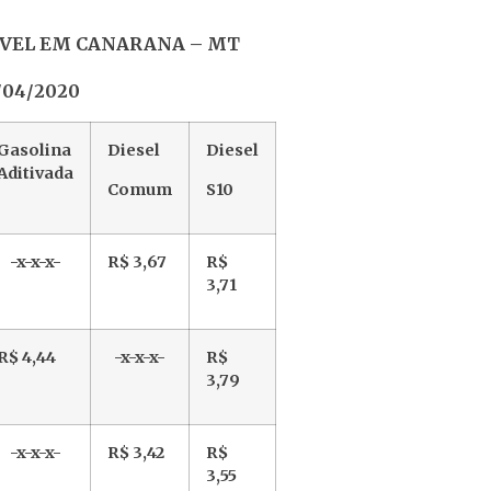
VEL EM CANARANA – MT
/04/2020
Gasolina
Diesel
Diesel
Aditivada
Comum
S10
-x-x-x-
R$ 3,67
R$
3,71
R$ 4,44
-x-x-x-
R$
3,79
-x-x-x-
R$ 3,42
R$
3,55