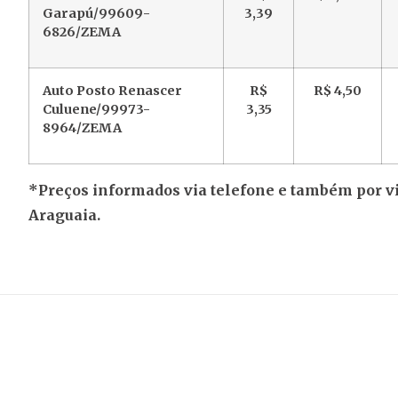
Garapú/99609-
3,39
6826/ZEMA
Auto Posto Renascer
R$
R$ 4,50
Culuene/99973-
3,35
8964/ZEMA
*Preços informados via telefone e também por vis
Araguaia
.