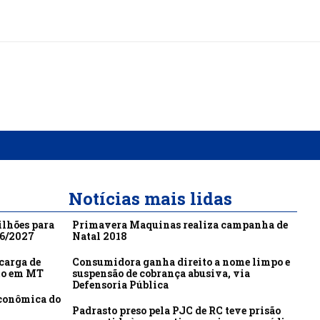
Notícias mais lidas
ilhões para
Primavera Maquinas realiza campanha de
26/2027
Natal 2018
carga de
Consumidora ganha direito a nome limpo e
to em MT
suspensão de cobrança abusiva, via
Defensoria Pública
econômica do
Padrasto preso pela PJC de RC teve prisão