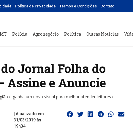
icidade
Política de Privacidade
Termos e Condições
Contato
 MT
Polícia
Agronegócio
Política
Outras Notícias
Víd
do Jornal Folha do
 – Assine e Anuncie
gião e ganha um novo visual para melhor atender leitores e
| Atualizado em
31/03/2019 às
19h34