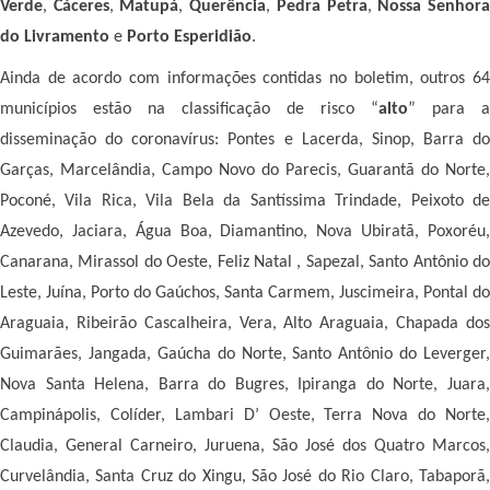
Verde
,
Cáceres
,
Matupá
,
Querência
,
Pedra Petra
,
Nossa Senhor
do Livramento
e
Porto Esperidião
.
Ainda de acordo com informações contidas no boletim, outros 64
municípios estão na classificação de risco “
alto
” para a
disseminação do coronavírus: Pontes e Lacerda, Sinop, Barra do
Garças, Marcelândia, Campo Novo do Parecis, Guarantã do Norte,
Poconé, Vila Rica, Vila Bela da Santíssima Trindade, Peixoto de
Azevedo, Jaciara, Água Boa, Diamantino, Nova Ubiratã, Poxoréu,
Canarana, Mirassol do Oeste, Feliz Natal , Sapezal, Santo Antônio do
Leste, Juína, Porto do Gaúchos, Santa Carmem, Juscimeira, Pontal do
Araguaia, Ribeirão Cascalheira, Vera, Alto Araguaia, Chapada dos
Guimarães, Jangada, Gaúcha do Norte, Santo Antônio do Leverger,
Nova Santa Helena, Barra do Bugres, Ipiranga do Norte, Juara,
Campinápolis, Colíder, Lambari D’ Oeste, Terra Nova do Norte,
Claudia, General Carneiro, Juruena, São José dos Quatro Marcos,
Curvelândia, Santa Cruz do Xingu, São José do Rio Claro, Tabaporã,