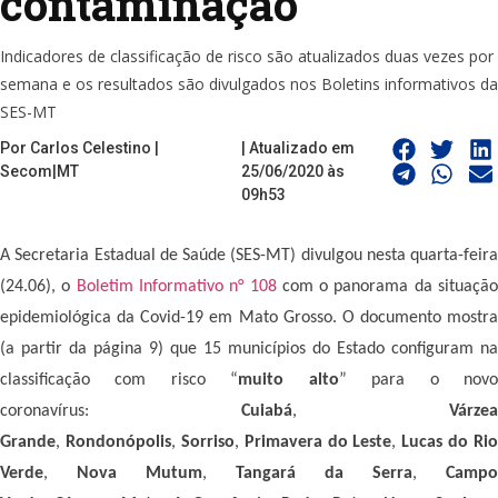
contaminação
Indicadores de classificação de risco são atualizados duas vezes por
semana e os resultados são divulgados nos Boletins informativos da
SES-MT
Por Carlos Celestino |
| Atualizado em
Secom|MT
25/06/2020 às
09h53
A Secretaria Estadual de Saúde (SES-MT) divulgou nesta quarta-feira
(24.06), o
Boletim Informativo n° 108
com o panorama da situaçã
epidemiológica da Covid-19 em Mato Grosso. O documento mostra
(a partir da página 9) que 15 municípios do Estado configuram na
classificação com risco “
muito alto
” para o nov
coronavírus:
Cuiabá
,
Várzea
Grande
,
Rondonópolis
,
Sorriso
,
Primavera do Leste
,
Lucas do Rio
Verde
,
Nova Mutum
,
Tangará da Serra
,
Campo