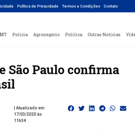
licidade
Política de Privacidade
Termos e Condições
Contato
 MT
Polícia
Agronegócio
Política
Outras Notícias
Víd
e São Paulo confirma
sil
| Atualizado em
17/03/2020 às
11h34