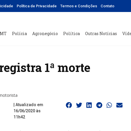
licidade
Política de Privacidade
Termos e Condições
Contato
 MT
Polícia
Agronegócio
Política
Outras Notícias
Víd
egistra 1ª morte
motorista
| Atualizado em
16/06/2020 às
11h42