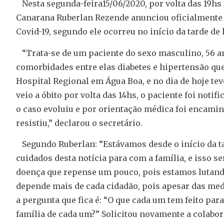
Nesta segunda-feira15/06/2020, por volta das 19hs
Canarana Ruberlan Rezende anunciou oficialmente o
Covid-19, segundo ele ocorreu no início da tarde de
“Trata-se de um paciente do sexo masculino, 56 a
comorbidades entre elas diabetes e hipertensão que
Hospital Regional em Água Boa, e no dia de hoje te
veio a óbito por volta das 14hs, o paciente foi noti
o caso evoluiu e por orientação médica foi encami
resistiu,” declarou o secretário.
Segundo Ruberlan: “Estávamos desde o início da t
cuidados desta notícia para com a família, e isso s
doença que repense um pouco, pois estamos lutand
depende mais de cada cidadão, pois apesar das me
a pergunta que fica é: “O que cada um tem feito par
família de cada um?” Solicitou novamente a colabo