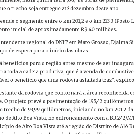
que o trecho seja entregue até dezembro deste ano.
ende o segmento entre o km 201,2 e o km 213,3 (Posto L
ento inicial de aproximadamente R$ 40 milhões.
rintendente regional do DNIT em Mato Grosso, Djalma Si
po de espera para o início das obras.
rá benefícios para a região antes mesmo de ser inaugur
ra toda a cadeia produtiva, que é a venda de combustível
ável o benefício que uma rodovia asfaltada traz”, explico
stante da rodovia que contornará a área reconhecida 
. O projeto prevê a pavimentação de 195,42 quilômetros
 trecho de 93,99 quilômetros, iniciando no km 201,2 da
o de Alto Boa Vista, no entroncamento com a BR-242/MT.
cípio de Alto Boa Vista até a região do Distrito de Alô B