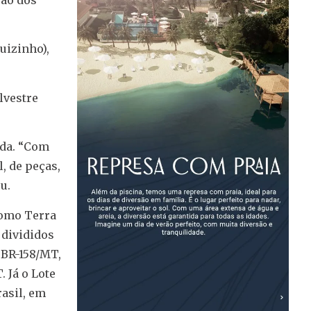
uizinho),
lvestre
ada. “Com
, de peças,
u.
como Terra
 divididos
 BR-158/MT,
 Já o Lote
rasil, em