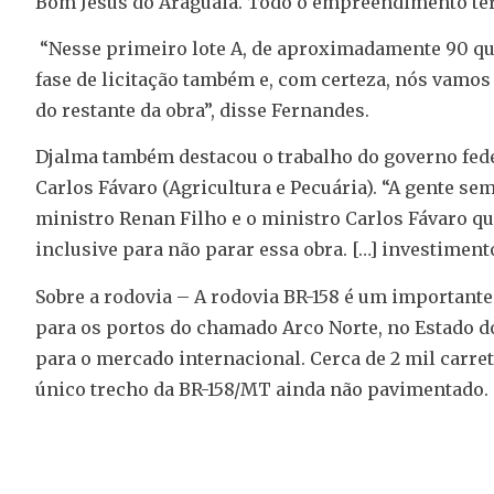
Bom Jesus do Araguaia. Todo o empreendimento ter
“Nesse primeiro lote A, de aproximadamente 90 qui
fase de licitação também e, com certeza, nós vamos 
do restante da obra”, disse Fernandes.
Djalma também destacou o trabalho do governo fede
Carlos Fávaro (Agricultura e Pecuária). “A gente s
ministro Renan Filho e o ministro Carlos Fávaro q
inclusive para não parar essa obra. […] investimento
Sobre a rodovia – A rodovia BR-158 é um importante
para os portos do chamado Arco Norte, no Estado do
para o mercado internacional. Cerca de 2 mil carret
único trecho da BR-158/MT ainda não pavimentado.