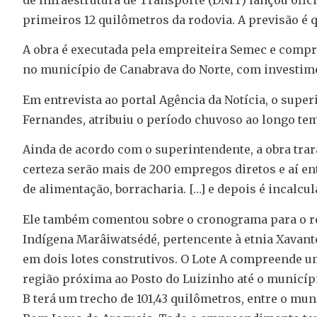
primeiros 12 quilômetros da rodovia. A previsão é 
A obra é executada pela empreiteira Semec e compre
no município de Canabrava do Norte, com investim
Em entrevista ao portal Agência da Notícia, o supe
Fernandes, atribuiu o período chuvoso ao longo tem
Ainda de acordo com o superintendente, a obra tra
certeza serão mais de 200 empregos diretos e aí ent
de alimentação, borracharia. […] e depois é incalcul
Ele também comentou sobre o cronograma para o re
Indígena Marâiwatsédé, pertencente à etnia Xavante
em dois lotes construtivos. O Lote A compreende um
região próxima ao Posto do Luizinho até o municípi
B terá um trecho de 101,43 quilômetros, entre o muni