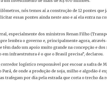
á um investimento de mais de R$ 670 milhões.
lômetros, nós temos aí a construção de 12 pontes que j
licitar essas pontes ainda neste ano e aí ela entra na c
ral, especialmente dos ministros Renan Filho (Transpo
empre lembra o governo e, principalmente agora, através
ue têm dado um apoio muito grande na concepção e dos 
 em infraestrutura é o que o Brasil precisa”, declarou.
 corredor logístico responsável por escoar a safra de 
 Pará, de onde a produção de soja, milho e algodão é e
as trafegam por dia pela estrada que corta o trecho da r