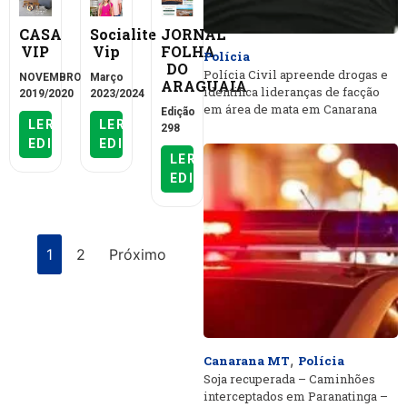
CASA
Socialite
JORNAL
VIP
Vip
FOLHA
Polícia
DO
Polícia Civil apreende drogas e
NOVEMBRO
Março
ARAGUAIA
identifica lideranças de facção
2019/2020
2023/2024
em área de mata em Canarana
Edição
LER
LER
298
EDIÇÃO
EDIÇÃO
LER
EDIÇÃO
1
2
Próximo
,
Canarana MT
Polícia
Soja recuperada – Caminhões
interceptados em Paranatinga –