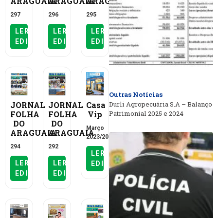
ARAGUAIA
ARAGUAIA
ARAGUAIA
297
296
295
LER
LER
LER
EDIÇÃO
EDIÇÃO
EDIÇÃO
Outras Notícias
JORNAL
JORNAL
Casa
Durli Agropecuária S.A – Balanço
FOLHA
FOLHA
Vip
Patrimonial 2025 e 2024
DO
DO
Março
ARAGUAIA
ARAGUAIA
2023/2024
294
292
LER
LER
LER
EDIÇÃO
EDIÇÃO
EDIÇÃO