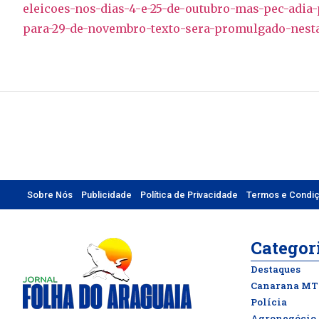
eleicoes-nos-dias-4-e-25-de-outubro-mas-pec-adi
para-29-de-novembro-texto-sera-promulgado-nesta
Sobre Nós
Publicidade
Política de Privacidade
Termos e Condi
Categor
Destaques
Canarana MT
Polícia
Agronegócio