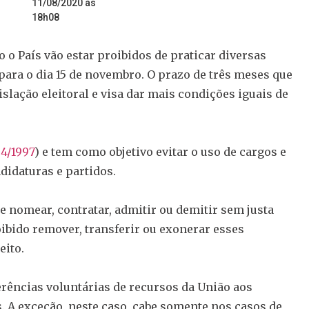
11/08/2020 às
18h08
do o País vão estar proibidos de praticar diversas
ara o dia 15 de novembro. O prazo de três meses que
slação eleitoral e visa dar mais condições iguais de
04/1997
) e tem como objetivo evitar o uso de cargos e
didaturas e partidos.
e nomear, contratar, admitir ou demitir sem justa
ibido remover, transferir ou exonerar esses
eito.
ferências voluntárias de recursos da União aos
. A exceção, neste caso, cabe somente nos casos de