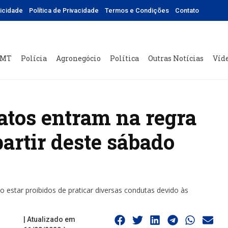
licidade
Política de Privacidade
Termos e Condições
Contato
 MT
Polícia
Agronegócio
Política
Outras Notícias
Víd
atos entram na regra
artir deste sábado
o estar proibidos de praticar diversas condutas devido às
| Atualizado em