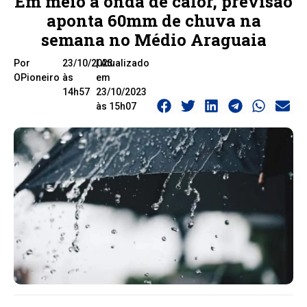
Em meio a onda de calor, previsão
aponta 60mm de chuva na
semana no Médio Araguaia
Por
23/10/2023
| Atualizado
OPioneiro
às
em
14h57
23/10/2023
às 15h07