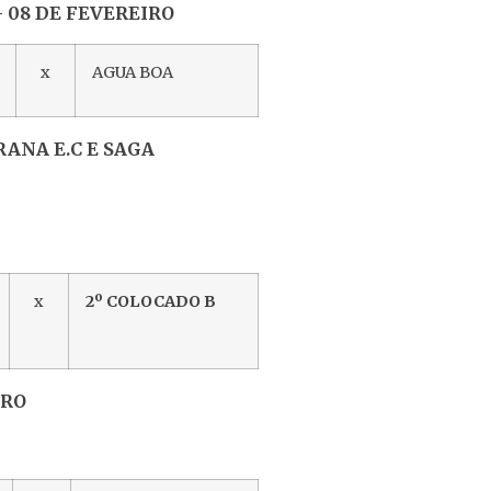
 08 DE FEVEREIRO
x
AGUA BOA
ANA E.C E SAGA
x
2º COLOCADO B
RO