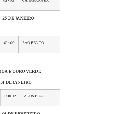
02×02
CANARANA E.C
 JANEIRO
01×00
SÃO BENTO
BOA E OURO VERDE
JANEIRO
00×02
AGUA BOA
FEVEREIRO