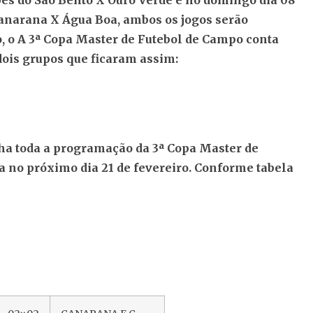
pes do São Bento X Ouro Verde e no domingo dia 08
Canarana X Água Boa, ambos os jogos serão
, o A 3ª Copa Master de Futebol de Campo conta
dois grupos que ficaram assim:
a toda a programação da 3ª Copa Master de
a no próximo dia 21 de fevereiro. Conforme tabela