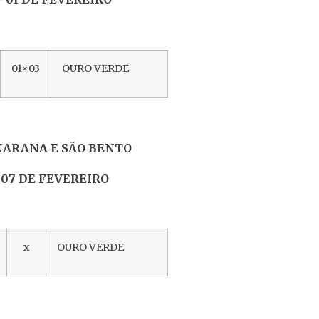
01×03
OURO VERDE
NARANA E SÃO BENTO
FEVEREIRO
x
OURO VERDE