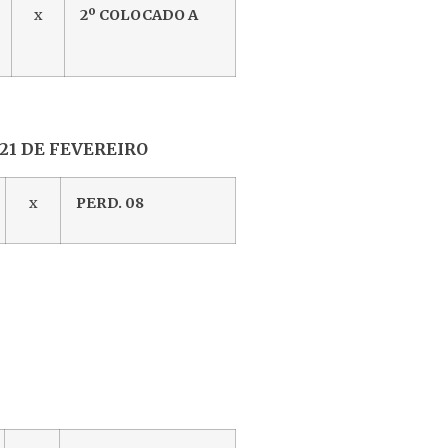
x
2º COLOCADO A
 FEVEREIRO
x
PERD. 08