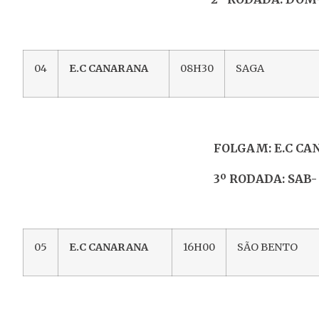
04
E.C CANARANA
08H30
SAGA
FOLGAM: E.C CA
3º RODADA: SAB- 07 DE 
05
E.C CANARANA
16H00
SÃO BENTO