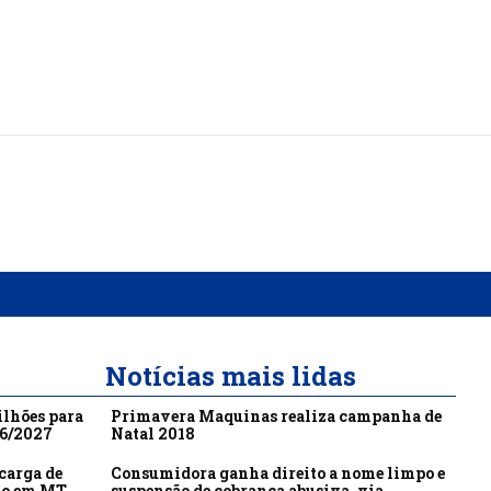
Notícias mais lidas
ilhões para
Primavera Maquinas realiza campanha de
26/2027
Natal 2018
carga de
Consumidora ganha direito a nome limpo e
to em MT
suspensão de cobrança abusiva, via