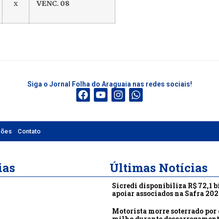
x
VENC. 08
Siga o Jornal Folha do Araguaia nas redes sociais!
ções
Contato
ias
Últimas Notícias
Sicredi disponibiliza R$ 72,1 b
apoiar associados na Safra 20
Motorista morre soterrado por 
milho durante descarregamen