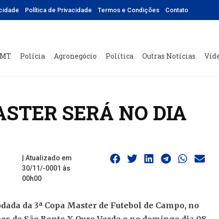
icidade
Política de Privacidade
Termos e Condições
Contato
 MT
Polícia
Agronegócio
Política
Outras Notícias
Víd
ASTER SERÁ NO DIA
| Atualizado em
30/11/-0001 às
00h00
odada da 3ª Copa Master de Futebol de Campo, no