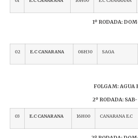
01
E.C CANARANA
16H00
E.C CANARANA
1º RODADA: DOM- 25 DE
02
E.C CANARANA
08H30
SAGA
FOLGAM: AGUA 
2º RODADA: SAB- 31 DE 
03
E.C CANARANA
16H00
CANARANA E.C
2º RODADA: DOM- 01 DE 