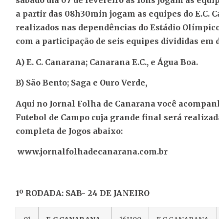
sábado dia 07 de fevereiro às 16hs jogam as equi
a partir das 08h30min jogam as equipes do E.C. 
realizados nas dependências do Estádio Olímpico
com a participação de seis equipes divididas em 
A) E. C. Canarana; Canarana E.C., e Água Boa.
B) São Bento; Saga e Ouro Verde,
Aqui no Jornal Folha de Canarana você acompanh
Futebol de Campo cuja grande final será realizad
completa de Jogos abaixo:
www.jornalfolhadecanarana.com.br
1º RODADA: SAB- 24 DE JANEIRO