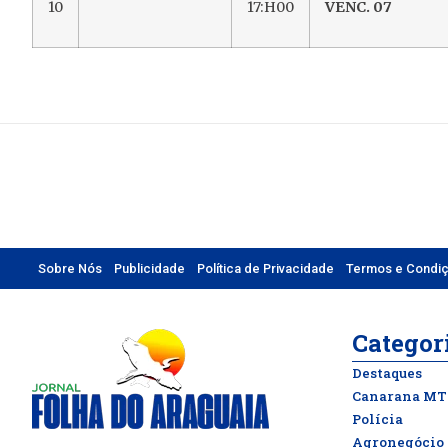
10
17:H00
VENC. 07
Sobre Nós
Publicidade
Política de Privacidade
Termos e Condi
Categor
Destaques
Canarana MT
Polícia
Agronegócio