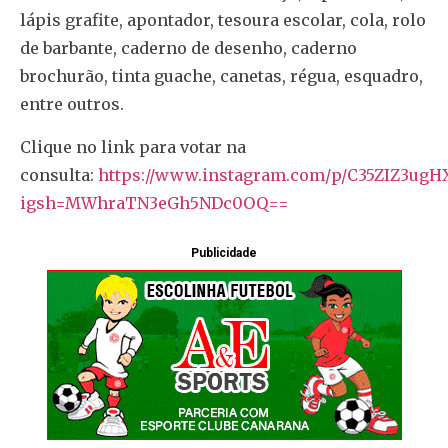
lápis grafite, apontador, tesoura escolar, cola, rolo
de barbante, caderno de desenho, caderno
brochurão, tinta guache, canetas, régua, esquadro,
entre outros.
Clique no link para votar na
consulta:
https://www.instagram.com/p/C35ZIZ3ugH
igsh=MWhraTN3eGh5NDc0OQ==
Publicidade