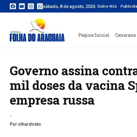
sábado, 8 de agosto, 2026
Sobre Nós
Publicid
Página Inicial
Canarana
Governo assina contra
mil doses da vacina 
empresa russa
..
Por olhardireto