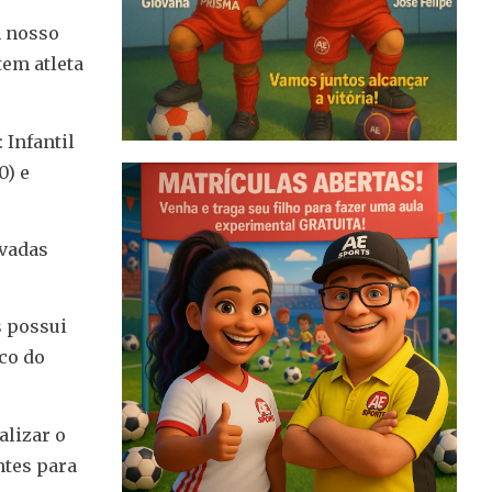
m nosso
tem atleta
 Infantil
0) e
rvadas
s possui
co do
alizar o
ntes para