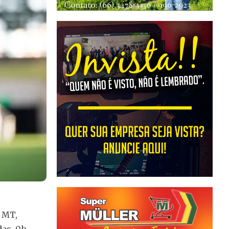
s MT,
 das 0h