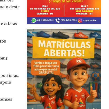
 meio deste
e atletas-
ntos
seus
portistas.
 apoio
ssenses