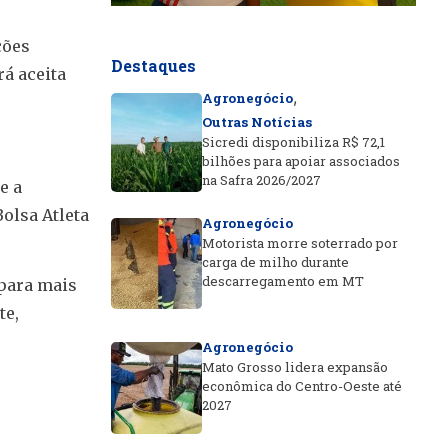
ções
Destaques
rá aceita
,
Agronegócio
Outras Notícias
Sicredi disponibiliza R$ 72,1
bilhões para apoiar associados
na Safra 2026/2027
e a
olsa Atleta
Agronegócio
Motorista morre soterrado por
carga de milho durante
descarregamento em MT
 para mais
te,
Agronegócio
Mato Grosso lidera expansão
econômica do Centro-Oeste até
2027