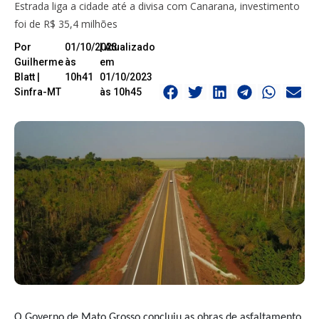
Estrada liga a cidade até a divisa com Canarana, investimento
foi de R$ 35,4 milhões
Por
01/10/2023
| Atualizado
Guilherme
às
em
Blatt |
10h41
01/10/2023
Sinfra-MT
às 10h45
O Governo de Mato Grosso concluiu as obras de asfaltamento