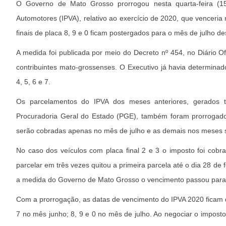
O Governo de Mato Grosso prorrogou nesta quarta-feira (1
Automotores (IPVA), relativo ao exercício de 2020, que venceri
finais de placa 8, 9 e 0 ficam postergados para o mês de julho de
A medida foi publicada por meio do Decreto nº 454, no Diário Of
contribuintes mato-grossenses. O Executivo já havia determina
4, 5, 6 e 7.
Os parcelamentos do IPVA dos meses anteriores, gerados 
Procuradoria Geral do Estado (PGE), também foram prorrogado
serão cobradas apenas no mês de julho e as demais nos meses 
No caso dos veículos com placa final 2 e 3 o imposto foi cobr
parcelar em três vezes quitou a primeira parcela até o dia 28 de
a medida do Governo de Mato Grosso o vencimento passou para
Com a prorrogação, as datas de vencimento do IPVA 2020 ficam da
7 no mês junho; 8, 9 e 0 no mês de julho. Ao negociar o impost