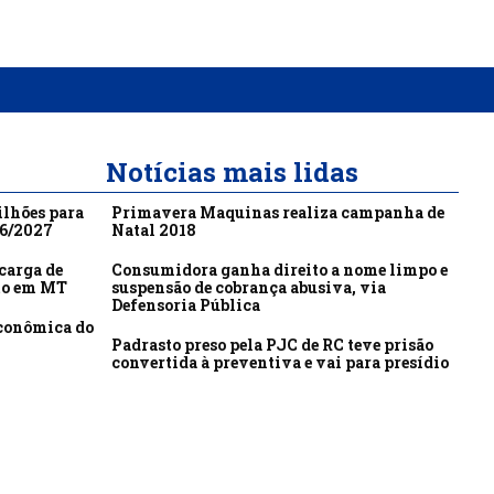
Notícias mais lidas
ilhões para
Primavera Maquinas realiza campanha de
26/2027
Natal 2018
carga de
Consumidora ganha direito a nome limpo e
to em MT
suspensão de cobrança abusiva, via
Defensoria Pública
econômica do
Padrasto preso pela PJC de RC teve prisão
convertida à preventiva e vai para presídio