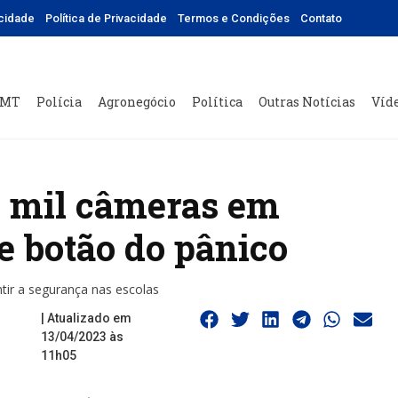
icidade
Política de Privacidade
Termos e Condições
Contato
 MT
Polícia
Agronegócio
Política
Outras Notícias
Víd
5 mil câmeras em
e botão do pânico
tir a segurança nas escolas
| Atualizado em
13/04/2023 às
11h05