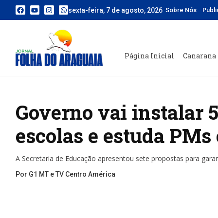
sexta-feira, 7 de agosto, 2026
Sobre Nós
Publ
Página Inicial
Canarana
Governo vai instalar 
escolas e estuda PMs 
A Secretaria de Educação apresentou sete propostas para garan
Por G1 MT e TV Centro América