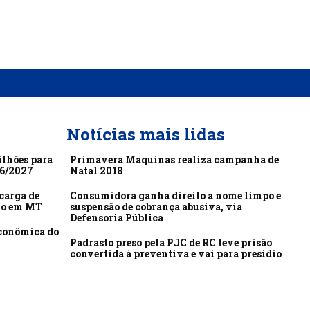
Notícias mais lidas
ilhões para
Primavera Maquinas realiza campanha de
26/2027
Natal 2018
carga de
Consumidora ganha direito a nome limpo e
to em MT
suspensão de cobrança abusiva, via
Defensoria Pública
econômica do
Padrasto preso pela PJC de RC teve prisão
convertida à preventiva e vai para presídio