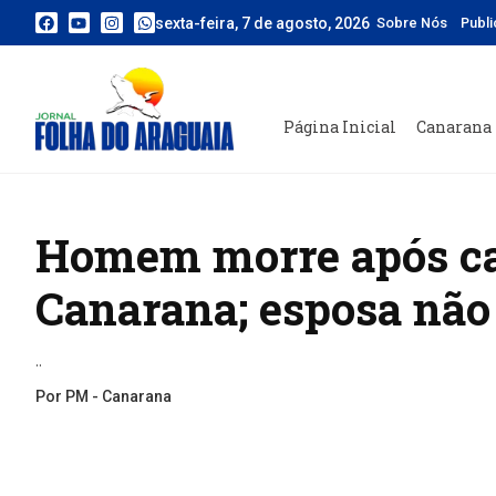
sexta-feira, 7 de agosto, 2026
Sobre Nós
Publ
Página Inicial
Canarana
Homem morre após ca
Canarana; esposa não 
..
Por PM - Canarana