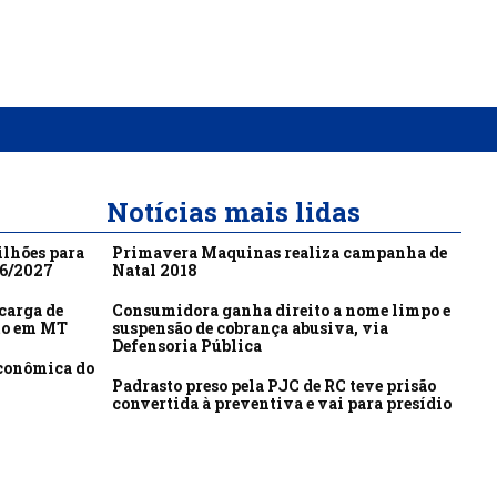
Notícias mais lidas
ilhões para
Primavera Maquinas realiza campanha de
26/2027
Natal 2018
carga de
Consumidora ganha direito a nome limpo e
to em MT
suspensão de cobrança abusiva, via
Defensoria Pública
econômica do
Padrasto preso pela PJC de RC teve prisão
convertida à preventiva e vai para presídio