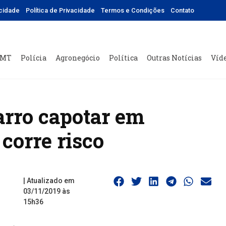
icidade
Política de Privacidade
Termos e Condições
Contato
 MT
Polícia
Agronegócio
Política
Outras Notícias
Víd
rro capotar em
corre risco
| Atualizado em
03/11/2019 às
15h36