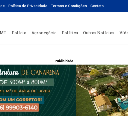
ade
Política de Privacidade
Termos e Condições
Contato
 MT
Polícia
Agronegócio
Política
Outras Notícias
Víd
Publicidade