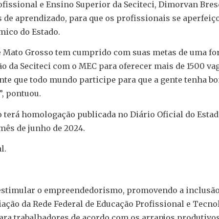
fissional e Ensino Superior da Seciteci, Dimorvan Bre
 de aprendizado, para que os profissionais se aperfeiç
mico do Estado.
 e Mato Grosso tem cumprido com suas metas de uma f
ão da Seciteci com o MEC para oferecer mais de 1500 va
te que todo mundo participe para que a gente tenha b
”, pontuou.
o terá homologação publicada no Diário Oficial do Esta
 mês de junho de 2024.
l.
estimular o empreendedorismo, promovendo a inclusão
ação da Rede Federal de Educação Profissional e Tecnol
para trabalhadores de acordo com os arranjos produtivos