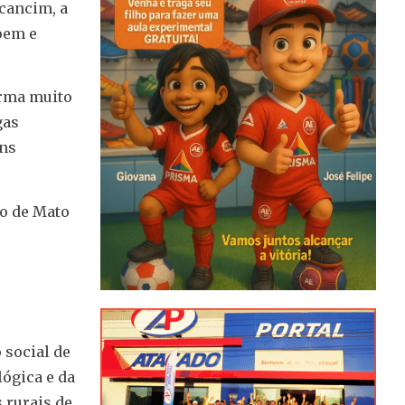
scancim, a
oem e
orma muito
gas
ons
do de Mato
 social de
ógica e da
 rurais de