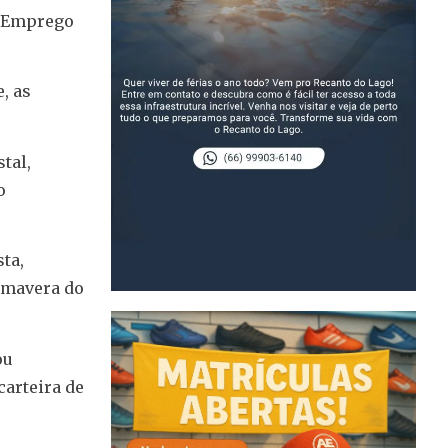
e Emprego
, as
tal,
o
ta,
rimavera do
ou
arteira de