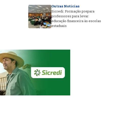
Outras Notícias
Sicredi: Formação prepara
professores para levar
educação financeira às escolas
estaduais