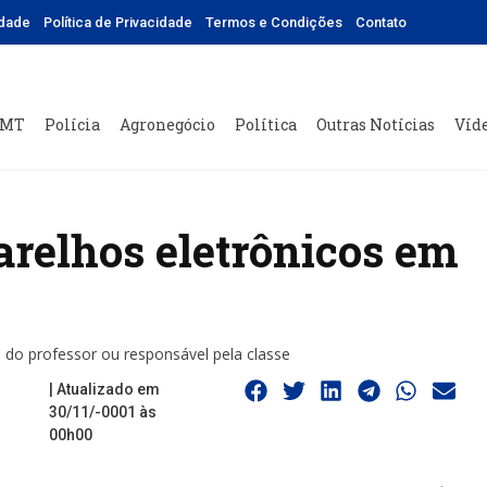
idade
Política de Privacidade
Termos e Condições
Contato
 MT
Polícia
Agronegócio
Política
Outras Notícias
Víd
parelhos eletrônicos em
 do professor ou responsável pela classe
| Atualizado em
30/11/-0001 às
00h00