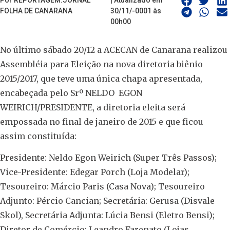
Por REPORTAGEM:JORNAL
| Atualizado em
FOLHA DE CANARANA
30/11/-0001 às
00h00
No último sábado 20/12 a ACECAN de Canarana realizou
Assembléia para Eleição na nova diretoria biênio
2015/2017, que teve uma única chapa apresentada,
encabeçada pelo Srº NELDO EGON
WEIRICH/PRESIDENTE, a diretoria eleita será
empossada no final de janeiro de 2015 e que ficou
assim constituída:
Presidente: Neldo Egon Weirich (Super Três Passos);
Vice-Presidente: Edegar Porch (Loja Modelar);
Tesoureiro: Márcio Paris (Casa Nova); Tesoureiro
Adjunto: Pércio Cancian; Secretária: Gerusa (Disvale
Skol), Secretária Adjunta: Lúcia Bensi (Eletro Bensi);
Diretor de Comércio: Leandro Farenato (Lojas