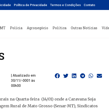
licidade
Política de Privacidade
Termos e Condições
Contato
 MT
Polícia
Agronegócio
Política
Outras Notícias
Víd
S
| Atualizado em
30/11/-0001 às
00h00
rais na Quarta-feira (14/01) onde a Caravana Soja
zagem Rural de Mato Grosso (Senar-MT), Sindicatos