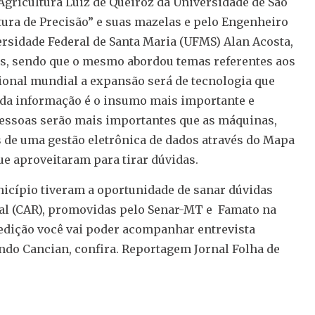
Agricultura Luiz de Queiroz da Universidade de São
tura de Precisão” e suas mazelas e pelo Engenheiro
rsidade Federal de Santa Maria (UFMS) Alan Acosta,
s, sendo que o mesmo abordou temas referentes aos
ional mundial a expansão será de tecnologia que
r da informação é o insumo mais importante e
essoas serão mais importantes que as máquinas,
s de uma gestão eletrônica de dados através do Mapa
que aproveitaram para tirar dúvidas.
icípio tiveram a oportunidade de sanar dúvidas
ral (CAR), promovidas pelo Senar-MT e Famato na
 edição você vai poder acompanhar entrevista
indo Cancian, confira. Reportagem Jornal Folha de