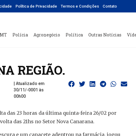
icidade
Política de Privacidade
Termos e Condições
Contato
 MT
Polícia
Agronegócio
Política
Outras Notícias
Víd
NA REGIÃO.
| Atualizado em
30/11/-0001 às
00h00
a das 23 horas da última quinta-feira 26/02 por
volta das 21hs no Setor Nova Canarana.
escura e um capacete adentrou na farmácia, jogou