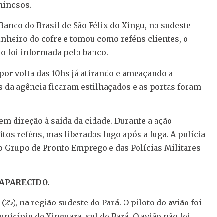
minosos.
anco do Brasil de São Félix do Xingu, no sudeste
inheiro do cofre e tomou como reféns clientes, o
ão foi informada pelo banco.
por volta das 10hs já atirando e ameaçando a
s da agência ficaram estilhaçados e as portas foram
em direção à saída da cidade. Durante a ação
eitos reféns, mas liberados logo após a fuga. A polícia
o Grupo de Pronto Emprego e das Polícias Militares
APARECIDO.
), na região sudeste do Pará. O piloto do avião foi
nicípio de Xinguara, sul do Pará. O avião não foi