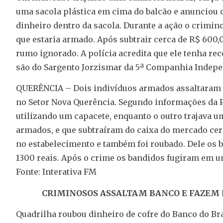
uma sacola plástica em cima do balcão e anunciou o
dinheiro dentro da sacola. Durante a ação o crimi
que estaria armado. Após subtrair cerca de R$ 600,
rumo ignorado. A polícia acredita que ele tenha r
são do Sargento Jorzismar da 5ª Companhia Independ
QUERÊNCIA – Dois indivíduos armados assaltaram um
no Setor Nova Querência. Segundo informações da Po
utilizando ​um capacete, enquanto o outro trajava u
armados, e que subtraíram do caixa do mercado cerc
no estabelecimento e também foi roubado. Dele os 
1300 reais. Após o crime os bandidos fugiram em 
Fonte: Interativa FM
CRIMINOSOS ASSALTAM BANCO E FAZEM R
Quadrilha roubou dinheiro de cofre do Banco do Bras