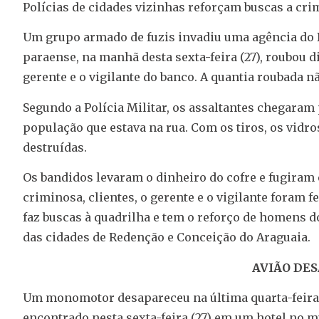
Polícias de cidades vizinhas reforçam buscas a cri
Um grupo armado de fuzis invadiu uma agência do B
paraense, na manhã desta sexta-feira (27), roubou d
gerente e o vigilante do banco. A quantia roubada n
Segundo a Polícia Militar, os assaltantes chegaram 
população que estava na rua. Com os tiros, os vidro
destruídas.
Os bandidos levaram o dinheiro do cofre e fugiram 
criminosa, clientes, o gerente e o vigilante foram f
faz buscas à quadrilha e tem o reforço de homens d
das cidades de Redenção e Conceição do Araguaia.
AVIÃO DES
Um monomotor desapareceu na última quarta-feira (25
encontrado nesta sexta-feira (27) em um hotel no mu