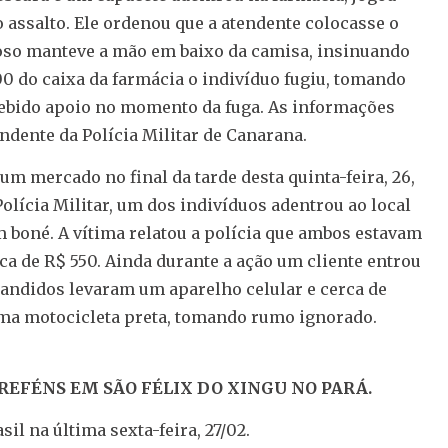
 assalto. Ele ordenou que a atendente colocasse o
noso manteve a mão em baixo da camisa, insinuando
00 do caixa da farmácia o indivíduo fugiu, tomando
ecebido apoio no momento da fuga. As informações
ente da Polícia Militar​ de Canarana.
 mercado no final da tarde desta quinta-feira, 26,
lícia Militar, um dos indivíduos adentrou ao local
m boné. A vítima relatou a polícia que ambos estavam
a de R$ 550. Ainda durante a ação um cliente entrou
bandidos levaram um aparelho celular e cerca de
uma motocicleta preta, tomando rumo ignorado.
EFÉNS EM SÃO FÉLIX DO XINGU NO PARÁ.
il na última sexta-feira, 27/02.