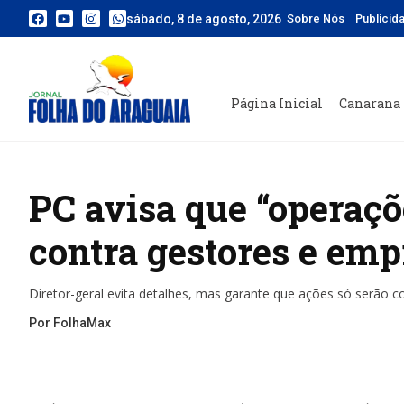
sábado, 8 de agosto, 2026
Sobre Nós
Publicid
Página Inicial
Canarana
PC avisa que “operaçõ
contra gestores e em
Diretor-geral evita detalhes, mas garante que ações só serão c
Por FolhaMax