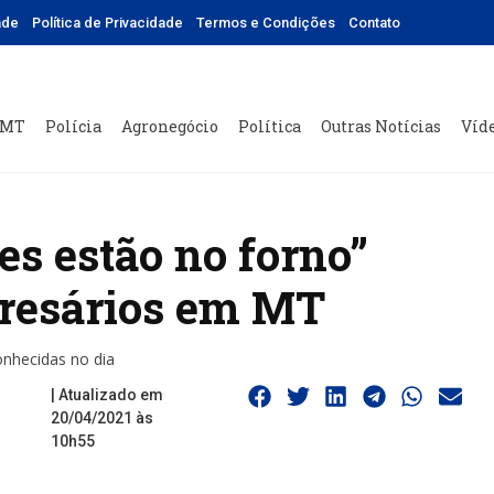
ade
Política de Privacidade
Termos e Condições
Contato
 MT
Polícia
Agronegócio
Política
Outras Notícias
Víd
es estão no forno”
presários em MT
onhecidas no dia
| Atualizado em
20/04/2021 às
10h55