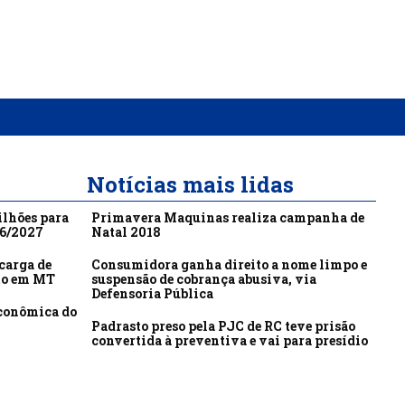
Notícias mais lidas
ilhões para
Primavera Maquinas realiza campanha de
26/2027
Natal 2018
carga de
Consumidora ganha direito a nome limpo e
to em MT
suspensão de cobrança abusiva, via
Defensoria Pública
econômica do
Padrasto preso pela PJC de RC teve prisão
convertida à preventiva e vai para presídio