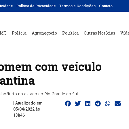
licidade
Política de Privacidade
Termos e Condições
Contato
 MT
Polícia
Agronegócio
Política
Outras Notícias
Víd
 homem com veículo
antina
oubo/furto no estado do Rio Grande do Sul
| Atualizado em
05/04/2022 às
13h46