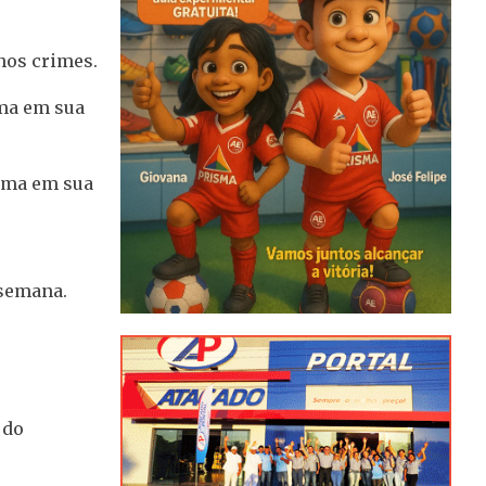
 nos crimes.
ima em sua
tima em sua
 semana.
 do