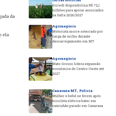
Outras Notícias
Sicredi disponibiliza R$ 72,1
bilhões para apoiar associados
na Safra 2026/2027
egada da
Agronegócio
Motorista morre soterrado por
o ela
carga de milho durante
descarregamento em MT
Agronegócio
Mato Grosso lidera expansão
econômica do Centro-Oeste até
2027
,
Canarana MT
Polícia
Mulher e bebê se ferem após
bicicleta elétrica bater em
caminhão parado em Canarana