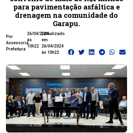
para pavimentação asfáltica e
drenagem na comunidade do
Garapu.
26/04/2024
| Atualizado
Por
às
em
Assessoria
10h22
26/04/2024
Prefeitura
às 10h22