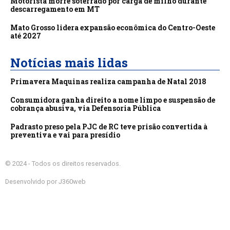
Motorista morre soterrado por carga de milho durante
descarregamento em MT
Mato Grosso lidera expansão econômica do Centro-Oeste
até 2027
Notícias mais lidas
Primavera Maquinas realiza campanha de Natal 2018
Consumidora ganha direito a nome limpo e suspensão de
cobrança abusiva, via Defensoria Pública
Padrasto preso pela PJC de RC teve prisão convertida à
preventiva e vai para presídio
© 2024 - Todos os direitos reservados.
Desenvolvido por J360web