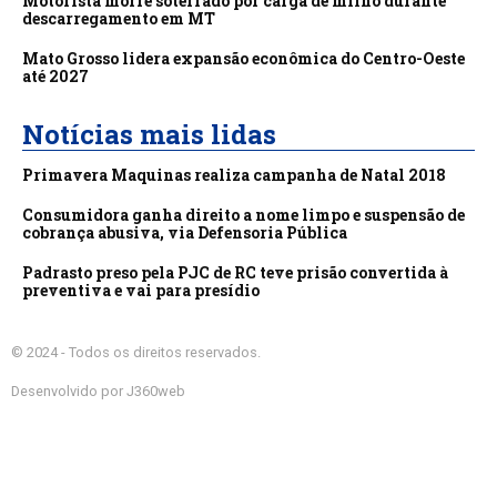
Motorista morre soterrado por carga de milho durante
descarregamento em MT
Mato Grosso lidera expansão econômica do Centro-Oeste
até 2027
Notícias mais lidas
Primavera Maquinas realiza campanha de Natal 2018
Consumidora ganha direito a nome limpo e suspensão de
cobrança abusiva, via Defensoria Pública
Padrasto preso pela PJC de RC teve prisão convertida à
preventiva e vai para presídio
© 2024 - Todos os direitos reservados.
Desenvolvido por J360web