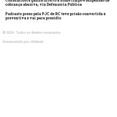
Consumidora ganha direito a nome limpo e suspensão de
cobrança abusiva, via Defensoria Pública
Padrasto preso pela PJC de RC teve prisão convertida à
preventiva e vai para presídio
© 2024 - Todos os direitos reservados.
Desenvolvido por J360web