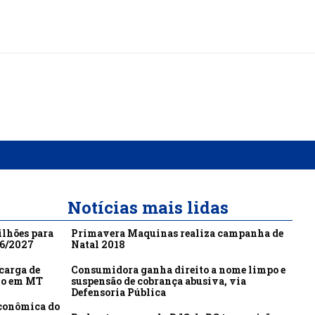
Notícias mais lidas
ilhões para
Primavera Maquinas realiza campanha de
26/2027
Natal 2018
carga de
Consumidora ganha direito a nome limpo e
to em MT
suspensão de cobrança abusiva, via
Defensoria Pública
econômica do