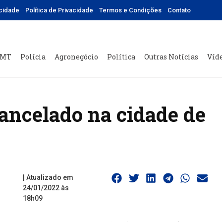
icidade
Política de Privacidade
Termos e Condições
Contato
 MT
Polícia
Agronegócio
Política
Outras Notícias
Víd
ancelado na cidade de
| Atualizado em
24/01/2022 às
18h09