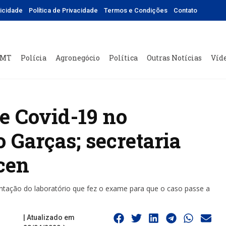
licidade
Política de Privacidade
Termos e Condições
Contato
 MT
Polícia
Agronegócio
Política
Outras Notícias
Víd
e Covid-19 no
 Garças; secretaria
cen
ntação do laboratório que fez o exame para que o caso passe a
| Atualizado em