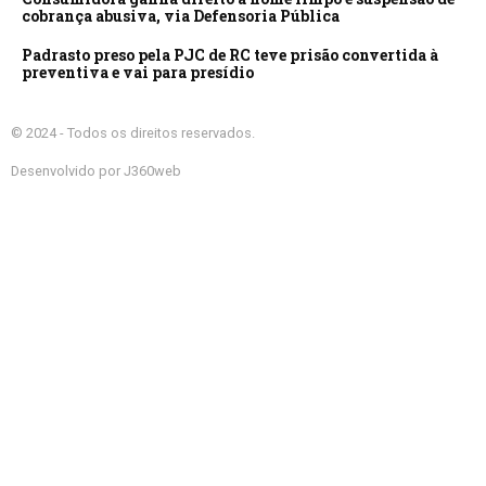
cobrança abusiva, via Defensoria Pública
Padrasto preso pela PJC de RC teve prisão convertida à
preventiva e vai para presídio
© 2024 - Todos os direitos reservados.
Desenvolvido por J360web