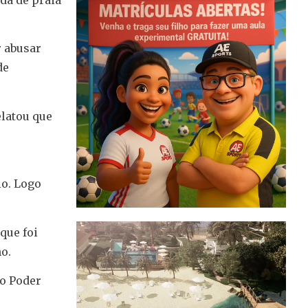
r abusar
de
elatou que
io. Logo
que foi
o.
do Poder