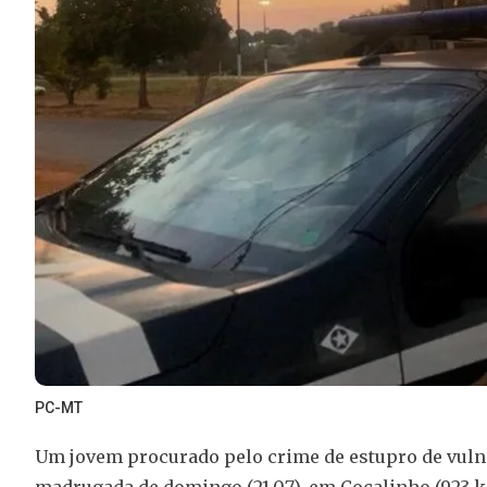
PC-MT
Um jovem procurado pelo crime de estupro de vulnerá
madrugada de domingo (21.07), em Cocalinho (923 km