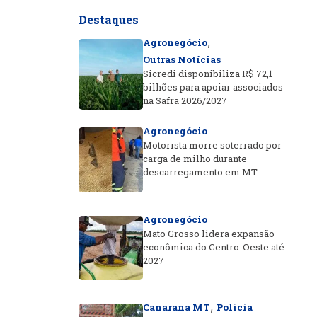
Destaques
,
Agronegócio
Outras Notícias
Sicredi disponibiliza R$ 72,1
bilhões para apoiar associados
na Safra 2026/2027
Agronegócio
Motorista morre soterrado por
carga de milho durante
descarregamento em MT
Agronegócio
Mato Grosso lidera expansão
econômica do Centro-Oeste até
2027
,
Canarana MT
Polícia