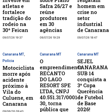
investe em
sobre Plano
resgatam
atletas e
Safra 26/27 e
homem em
fortalece
reúne
crise no
tradição do
produtores
setor
rodeio na
em 30
industrial
30ª Feican
agências
de Canarana
09/07/26 19:37
09/07/26 19:29
09/07/26 18:47
,
Canarana MT
Canarana MT
Canarana MT
O
SEJEL
Polícia
empreendimento
CANARANA
Motociclista
RECANTO
SUB 14
morre após
DO LAGO
conquista a
acidente
RESORT SPE
3ª Copa
próximo à
LTDA, CNPJ
Querência
Vila do
40.551.317/0001-
de Futebol
Culuene, em
30, torna
de Base
Canarana
pública que
2026!
09/06/26 09:43