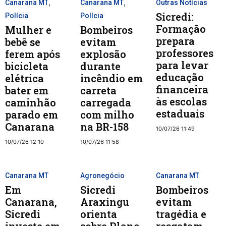
,
,
Canarana MT
Canarana MT
Outras Notícias
Sicredi:
Polícia
Polícia
Formação
Mulher e
Bombeiros
prepara
bebê se
evitam
professores
ferem após
explosão
para levar
bicicleta
durante
educação
elétrica
incêndio em
financeira
bater em
carreta
às escolas
caminhão
carregada
estaduais
parado em
com milho
Canarana
na BR-158
10/07/26 11:49
10/07/26 12:10
10/07/26 11:58
Canarana MT
Agronegócio
Canarana MT
Em
Sicredi
Bombeiros
Canarana,
Araxingu
evitam
Sicredi
orienta
tragédia e