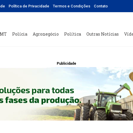
ade
Política de Privacidade
Termos e Condições
Contato
 MT
Polícia
Agronegócio
Política
Outras Notícias
Víd
Publicidade