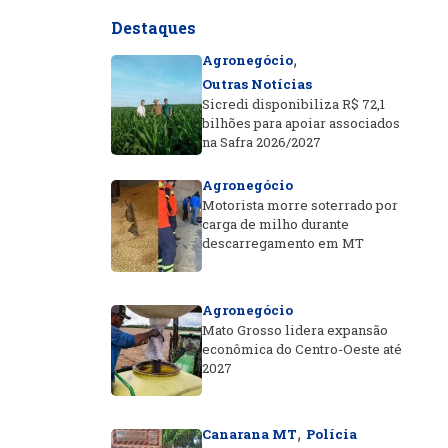
Destaques
,
Agronegócio
Outras Notícias
Sicredi disponibiliza R$ 72,1
bilhões para apoiar associados
na Safra 2026/2027
Agronegócio
Motorista morre soterrado por
carga de milho durante
descarregamento em MT
Agronegócio
Mato Grosso lidera expansão
econômica do Centro-Oeste até
2027
,
Canarana MT
Polícia