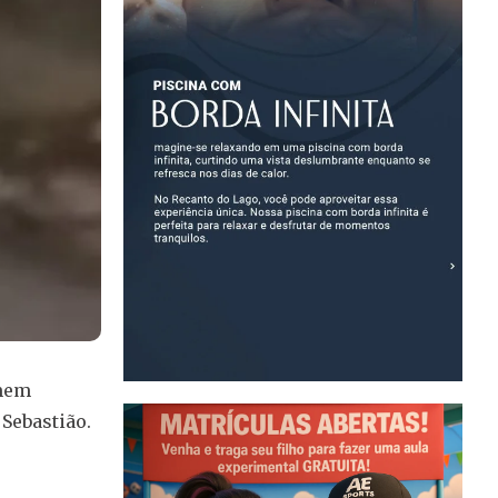
omem
 Sebastião.