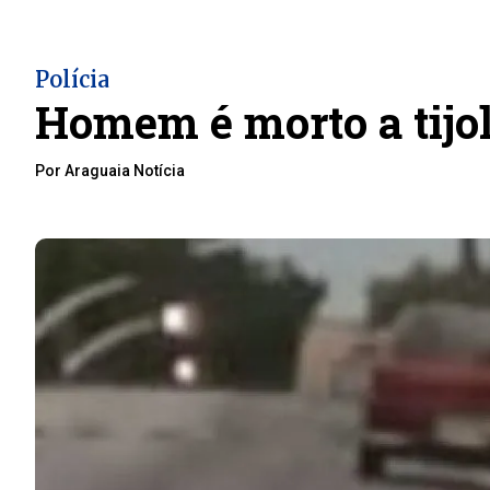
Polícia
Homem é morto a tijo
Por Araguaia Notícia