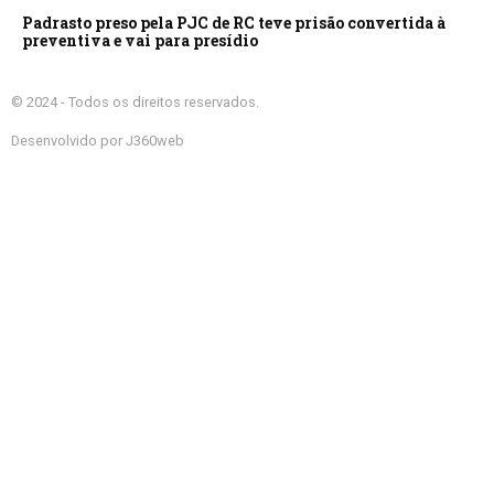
Padrasto preso pela PJC de RC teve prisão convertida à
preventiva e vai para presídio
© 2024 - Todos os direitos reservados.
Desenvolvido por J360web