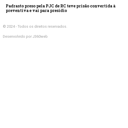
Padrasto preso pela PJC de RC teve prisão convertida à
preventiva e vai para presídio
© 2024 - Todos os direitos reservados.
Desenvolvido por J360web