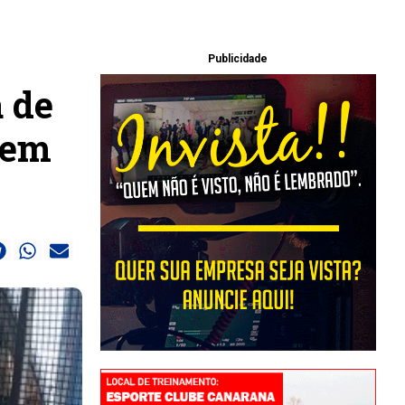
Publicidade
a de
 em