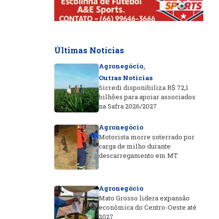
Últimas Notícias
,
Agronegócio
Outras Notícias
Sicredi disponibiliza R$ 72,1
bilhões para apoiar associados
na Safra 2026/2027
Agronegócio
Motorista morre soterrado por
carga de milho durante
descarregamento em MT
Agronegócio
Mato Grosso lidera expansão
econômica do Centro-Oeste até
2027