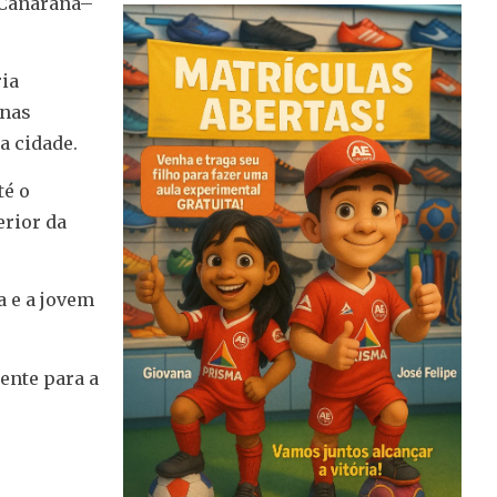
m Canarana–
ia
 nas
a cidade.
té o
erior da
a e a jovem
ente para a