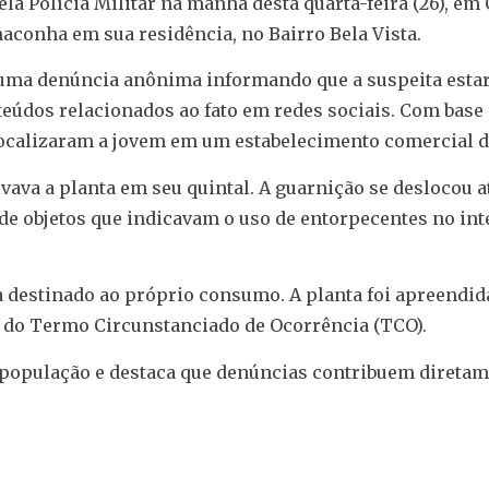
a Polícia Militar na manhã desta quarta-feira (26), e
aconha em sua residência, no Bairro Bela Vista.
uma denúncia anônima informando que a suspeita estar
teúdos relacionados ao fato em redes sociais. Com base
 localizaram a jovem em um estabelecimento comercial d
ava a planta em seu quintal. A guarnição se deslocou a
de objetos que indicavam o uso de entorpecentes no int
ia destinado ao próprio consumo. A planta foi apreendid
a do Termo Circunstanciado de Ocorrência (TCO).
a população e destaca que denúncias contribuem diretam