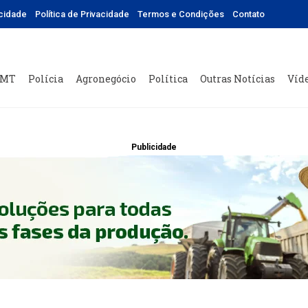
icidade
Política de Privacidade
Termos e Condições
Contato
 MT
Polícia
Agronegócio
Política
Outras Notícias
Víd
Publicidade